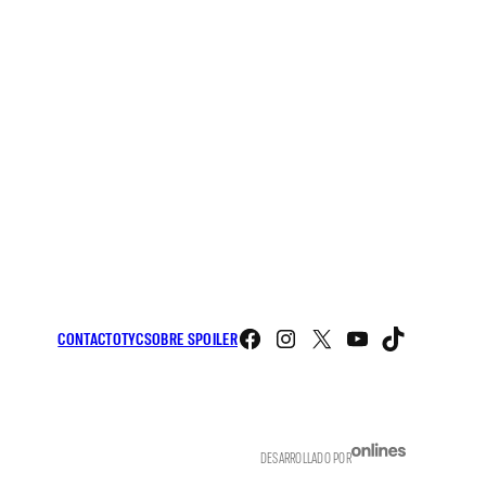
Facebook
Instagram
X
YouTube
TikTo
CONTACTO
TYC
SOBRE SPOILER
DESARROLLADO POR