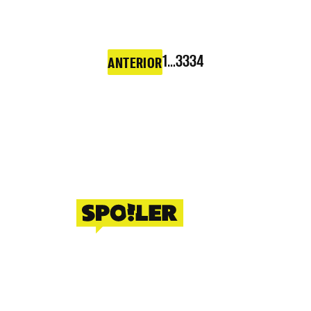
1
…
33
34
ANTERIOR