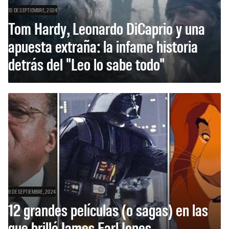
10 DE SEPTIEMBRE, 2024
Tom Hardy, Leonardo DiCaprio y una
apuesta extraña: la infame historia
detrás del "Leo lo sabe todo"
9 DE SEPTIEMBRE, 2024
12 grandes películas (o sagas) en las
que brilló James Earl Jones