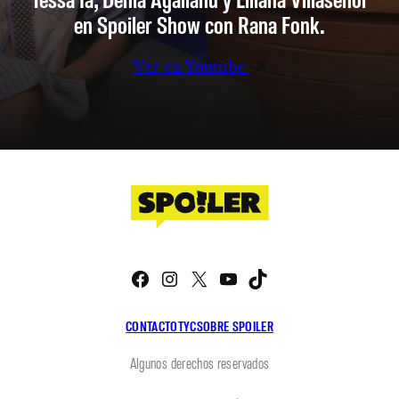
en Spoiler Show con Rana Fonk.
Ver en Youtube
Facebook
Instagram
X
YouTube
TikTok
CONTACTO
TYC
SOBRE SPOILER
Algunos derechos reservados