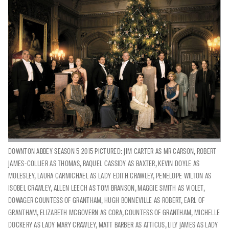
DOWNTON ABBEY SEASON 5 2015 PICTURED: JIM CARTER AS MR CARSON, ROBERT
JAMES-COLLIER AS THOMAS, RAQUEL CASSIDY AS BAXTER, KEVIN DOYLE AS
MOLESLEY, LAURA CARMICHAEL AS LADY EDITH CRAWLEY, PENELOPE WILTON AS
ISOBEL CRAWLEY, ALLEN LEECH AS TOM BRANSON, MAGGIE SMITH AS VIOLET,
DOWAGER COUNTESS OF GRANTHAM, HUGH BONNEVILLE AS ROBERT, EARL OF
GRANTHAM, ELIZABETH MCGOVERN AS CORA, COUNTESS OF GRANTHAM, MICHELLE
DOCKERY AS LADY MARY CRAWLEY, MATT BARBER AS ATTICUS, LILY JAMES AS LADY