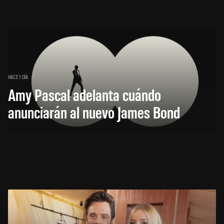
HACE 1 DÍA
Amy Pascal adelanta cuándo
anunciarán al nuevo James Bond