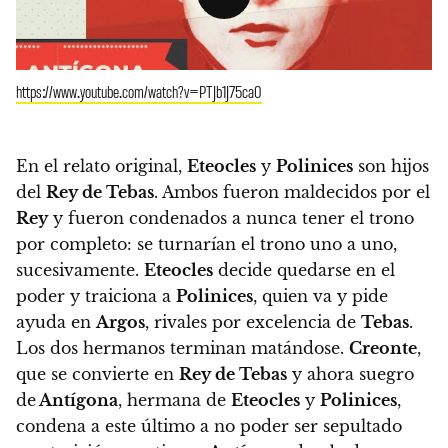
https://www.youtube.com/watch?v=PTJb1J75ca0
En el relato original,
Eteocles
y
Polinices
son hijos
del
Rey de Tebas
. Ambos fueron maldecidos por el
Rey
y fueron condenados a nunca tener el trono
por completo: se turnarían el trono uno a uno,
sucesivamente.
Eteocles
decide quedarse en el
poder y traiciona a
Polinices
, quien va y pide
ayuda en
Argos
, rivales por excelencia de
Tebas
.
Los dos hermanos terminan matándose.
Creonte
,
que se convierte en
Rey de Tebas
y ahora suegro
de
Antígona
, hermana de
Eteocles
y
Polinices
,
condena a este último a no poder ser sepultado