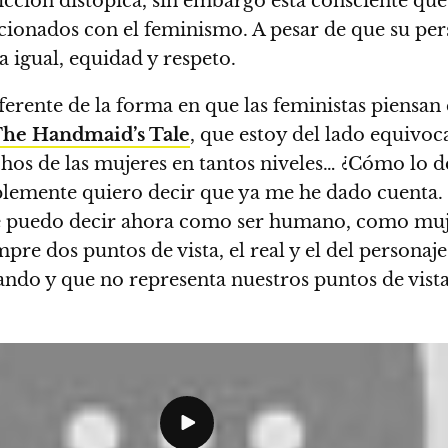
ficción distópica, sin embargo está consciente qu
lacionados con el feminismo.
A pesar de que su pers
 igual, equidad y respeto.
ferente de la forma en que las feministas piensan
he Handmaid’s Tale
, que estoy del lado equivoc
echos de las mujeres en tantos niveles… ¿Cómo lo 
emente quiero decir que ya me he dado cuenta. 
 te puedo decir ahora como ser humano, como muj
mpre dos puntos de vista, el real y el del personaj
ando y que no representa nuestros puntos de vista 