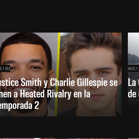
E 1 DÍA
HACE 1 
ustice Smith y Charlie Gillespie se
La 
nen a Heated Rivalry en la
de 
emporada 2