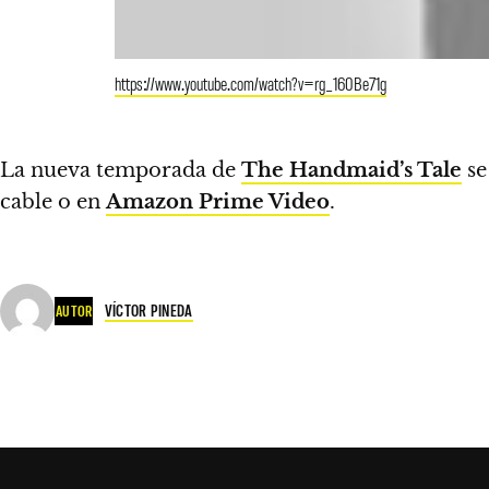
https://www.youtube.com/watch?v=rg_160Be71g
La nueva temporada de
The Handmaid’s Tale
se
cable o en
Amazon Prime Video
.
VÍCTOR PINEDA
AUTOR