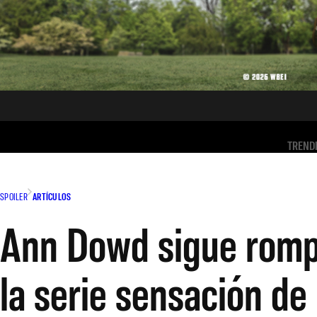
TREND
SPOILER
ARTÍCULOS
Ann Dowd sigue rompi
la serie sensación d