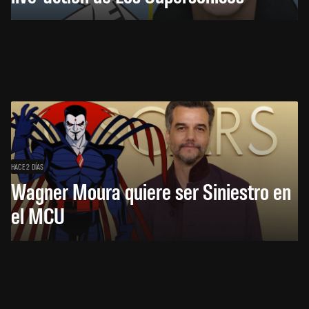
HACE 2 DÍAS
Wagner Moura quiere ser Siniestro en
el MCU