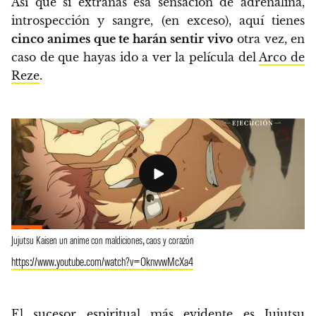
Así que si extrañas esa sensación de adrenalina,
introspección y sangre, (en exceso), aquí tienes
cinco animes que te harán sentir vivo
otra vez, en
caso de que hayas ido a ver la película del
Arco de
Reze
.
Jujutsu Kaisen un anime con maldiciones, caos y corazón
https://www.youtube.com/watch?v=OknvvwMcXa4
El sucesor espiritual más evidente es
Jujutsu