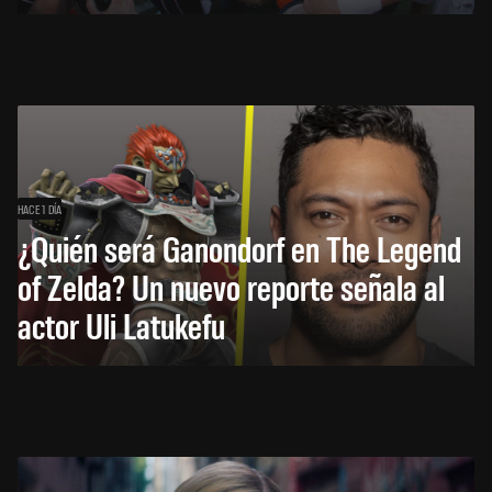
HACE 1 DÍA
¿Quién será Ganondorf en The Legend
of Zelda? Un nuevo reporte señala al
actor Uli Latukefu