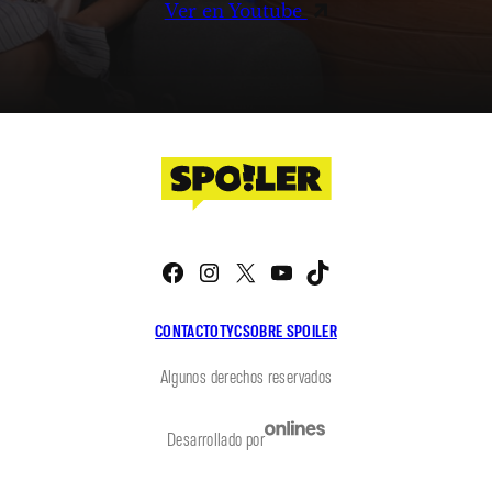
Ver en Youtube
Facebook
Instagram
X
YouTube
TikTok
CONTACTO
TYC
SOBRE SPOILER
Algunos derechos reservados
Desarrollado por