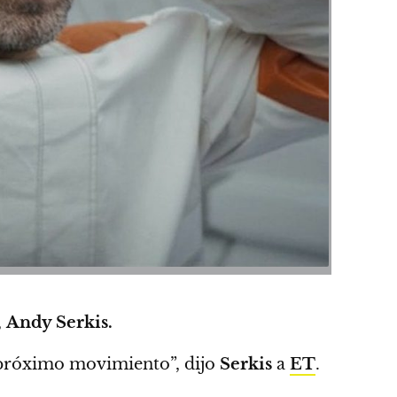
,
Andy Serkis.
 próximo movimiento”
, dijo
Serkis
a
ET
.