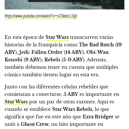
https://www.youtube.com/watch?v=sC9abcLLQpI
En esta época de
Star Wars
transcurren varias
historias de la franquicia como
The Bad Batch
(
19
ABY
),
Jedi: Fallen Order
(
14 ABY
);
Obi-Wan
Kenobi
(
9 ABY
);
Rebels
(
5-0 ABY
). Además,
también debemos tener en cuenta que múltiples
cómics también tienen lugar en esta era.
Junto con las diferentes células rebeldes que
comienzan a conectarse,
5 ABY
es importante en
Star Wars
por un par de otras razones: Aquí es
cuando se establece
Star Wars Rebels
, lo que
significa que fue en este año que
Ezra Bridger
se
unió a
Ghost Crew
, un hito importante en