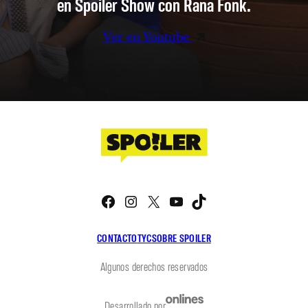
en Spoiler Show con Rana Fonk.
Ver en Youtube
Facebook
Instagram
X
YouTube
TikTok
CONTACTO
TYC
SOBRE SPOILER
Algunos derechos reservados
Desarrollado por