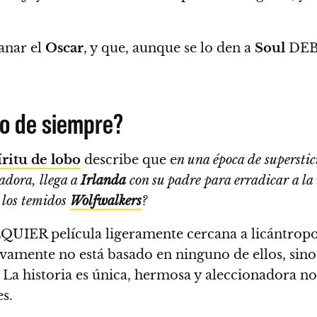
anar el
Oscar
, y que, aunque se lo den a
Soul
DEBE
bo de siempre?
ritu de lobo
describe que e
n una época de superstic
adora, llega a
Irlanda
con su padre para erradicar a l
e los temidos
Wolfwalkers
?
QUIER película ligeramente cercana a licántrop
vamente no está basado en ninguno de ellos, sino
. La historia es única, hermosa y aleccionadora no
s.