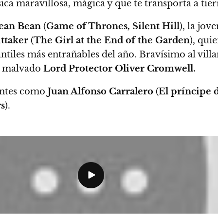
ica maravillosa
, mágica y que te transporta a tier
ean Bean
(
Game of Thrones, Silent Hill
), la jov
ttaker
(
The Girl at the End of the Garden
),
quie
ntiles más entrañables del año
. Bravísimo al vill
l malvado
Lord Protector Oliver Cromwell.
ntes
como
Juan Alfonso Carralero
(
El príncipe 
s
).