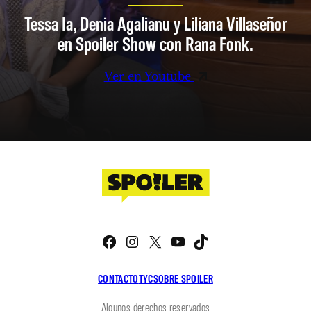
Tessa Ia, Denia Agalianu y Liliana Villaseñor
en Spoiler Show con Rana Fonk.
Ver en Youtube
Facebook
Instagram
X
YouTube
TikTok
CONTACTO
TYC
SOBRE SPOILER
Algunos derechos reservados