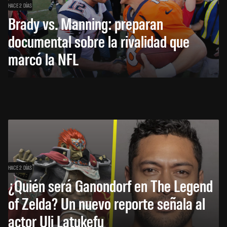
HACE 2 DÍAS
Brady vs. Manning: preparan
documental sobre la rivalidad que
marcó la NFL
HACE 2 DÍAS
¿Quién será Ganondorf en The Legend
of Zelda? Un nuevo reporte señala al
actor Uli Latukefu