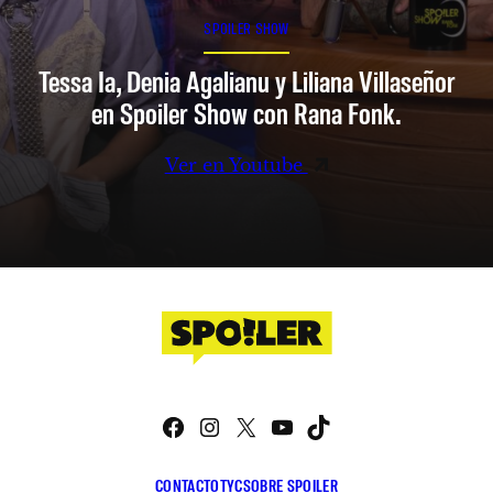
SPOILER SHOW
Tessa Ia, Denia Agalianu y Liliana Villaseñor
en Spoiler Show con Rana Fonk.
Ver en Youtube
Facebook
Instagram
X
YouTube
TikTok
CONTACTO
TYC
SOBRE SPOILER