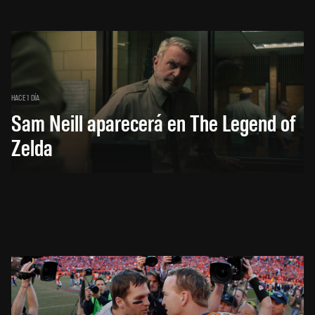
HACE 1 DÍA
Sam Neill aparecerá en The Legend of
Zelda