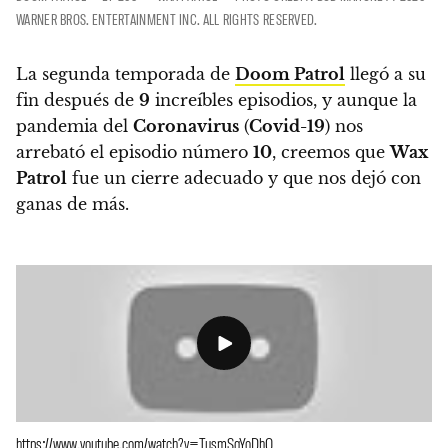
WARNER BROS. ENTERTAINMENT INC. ALL RIGHTS RESERVED.
La segunda temporada de
Doom Patrol
llegó a su
fin
después de
9
increíbles episodios, y aunque la
pandemia del
Coronavirus
(
Covid-19
) nos
arrebató el episodio número
10
,
creemos que
Wax
Patrol
fue un cierre adecuado y que nos dejó con
ganas de más.
https://www.youtube.com/watch?v=TusmSgYoDhQ