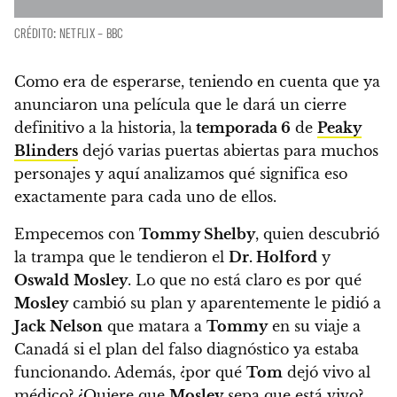
CRÉDITO: NETFLIX – BBC
Como era de esperarse, teniendo en cuenta que ya
anunciaron una película que le dará un cierre
definitivo a la historia, la
temporada 6
de
Peaky
Blinders
dejó varias puertas abiertas para muchos
personajes y aquí analizamos qué significa eso
exactamente para cada uno de ellos.
Empecemos con
Tommy Shelby
, quien descubrió
la trampa que le tendieron el
Dr. Holford
y
Oswald
Mosley
. Lo que no está claro es por qué
Mosley
cambió su plan y aparentemente le pidió a
Jack Nelson
que matara a
Tommy
en su viaje a
Canadá si el plan del falso diagnóstico ya estaba
funcionando. Además, ¿por qué
Tom
dejó vivo al
médico? ¿Quiere que
Mosley
sepa que está vivo?