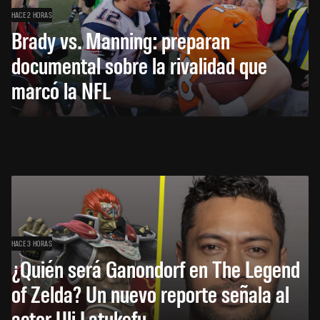
HACE 2 HORAS
Brady vs. Manning: preparan
documental sobre la rivalidad que
marcó la NFL
HACE 3 HORAS
¿Quién será Ganondorf en The Legend
of Zelda? Un nuevo reporte señala al
actor Uli Latukefu