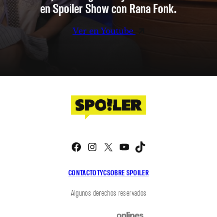
en Spoiler Show con Rana Fonk.
Ver en Youtube
Facebook
Instagram
X
YouTube
TikTok
CONTACTO
TYC
SOBRE SPOILER
Algunos derechos reservados