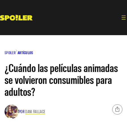
Saltar
al
contenido
SPOILER
ARTÍCULOS
¿Cuándo las películas animadas
se volvieron consumibles para
adultos?
POR
DANI FAILLACE