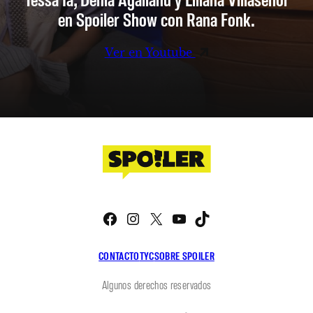
en Spoiler Show con Rana Fonk.
Ver en Youtube
Facebook
Instagram
X
YouTube
TikTok
CONTACTO
TYC
SOBRE SPOILER
Algunos derechos reservados