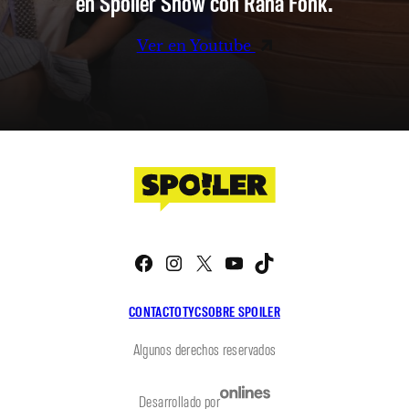
en Spoiler Show con Rana Fonk.
Ver en Youtube
Facebook
Instagram
X
YouTube
TikTok
CONTACTO
TYC
SOBRE SPOILER
Algunos derechos reservados
Desarrollado por