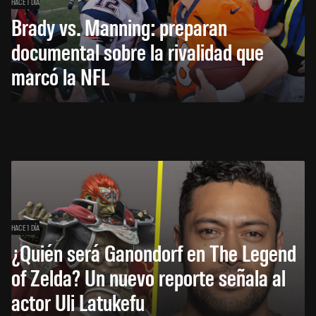
HACE 1 DÍA
Brady vs. Manning: preparan
documental sobre la rivalidad que
marcó la NFL
HACE 1 DÍA
¿Quién será Ganondorf en The Legend
of Zelda? Un nuevo reporte señala al
actor Uli Latukefu