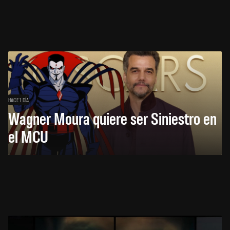
HACE 1 DÍA
Wagner Moura quiere ser Siniestro en
el MCU