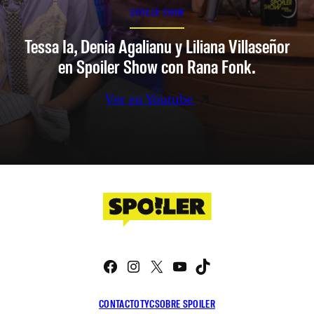
SPOILER SHOW
Tessa Ia, Denia Agalianu y Liliana Villaseñor
en Spoiler Show con Rana Fonk.
Ver en Youtube
Facebook
Instagram
X
YouTube
TikTok
CONTACTO
TYC
SOBRE SPOILER