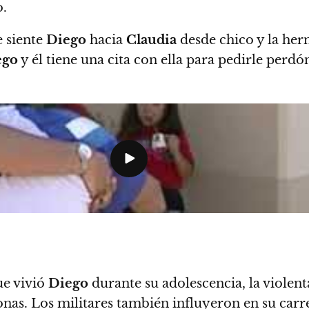
o.
e siente
Diego
hacia
Claudia
desde chico y la her
ego
y él tiene una cita con ella para pedirle perd
ue vivió
Diego
durante su adolescencia, la violent
nas. Los militares también influyeron en su carr