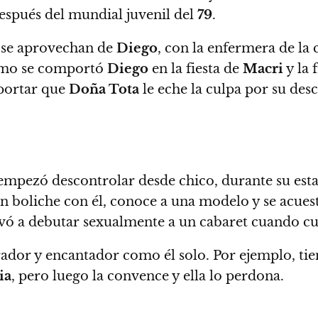
espués del mundial juvenil del
79
.
 se aprovechan de
Diego
, con la enfermera de la
cómo se comportó
Diego
en la fiesta de
Macri
y la 
portar que
Doña Tota
le eche la culpa por su de
mpezó descontrolar desde chico, durante su es
un boliche con él, conoce a una modelo y se acues
evó a debutar sexualmente a un cabaret cuando c
rador y encantador como él solo. Por ejemplo, ti
ia
, pero luego la convence y ella lo perdona.