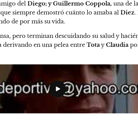
 amigo del
Diego; y Guillermo Coppola,
una de la
unque siempre demostró cuánto lo amaba al
Diez
.
ando de por más su vida.
ensa, pero terminan descuidando su salud y hacién
na derivando en una pelea entre
Tota
y
Claudia
por