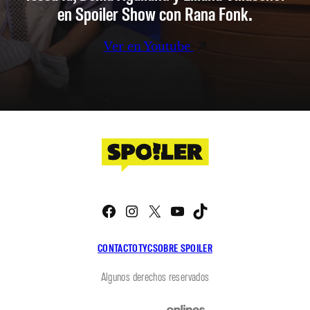
en Spoiler Show con Rana Fonk.
Ver en Youtube
Facebook
Instagram
X
YouTube
TikTok
CONTACTO
TYC
SOBRE SPOILER
Algunos derechos reservados