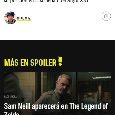
su posición en la sociedad del
Siglo XXI
.
MIKE MTZ
MÁS EN SPOILER
HACE 1 HORA
Sam Neill aparecerá en The Legend of
Zelda