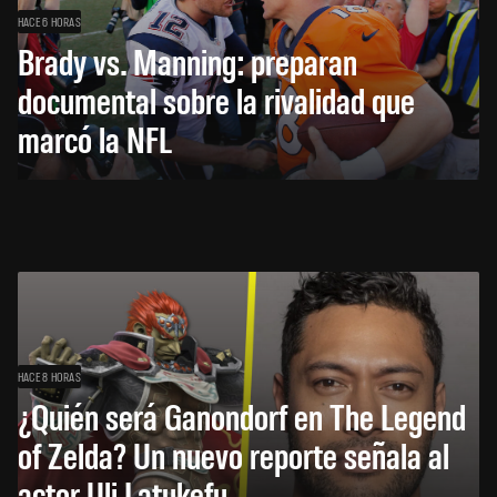
HACE 6 HORAS
Brady vs. Manning: preparan
documental sobre la rivalidad que
marcó la NFL
HACE 8 HORAS
¿Quién será Ganondorf en The Legend
of Zelda? Un nuevo reporte señala al
actor Uli Latukefu