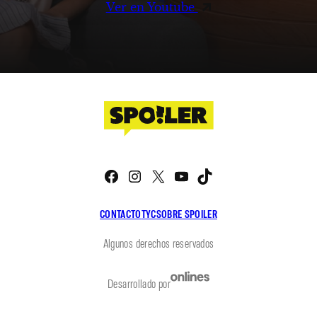
Ver en Youtube
Facebook
Instagram
X
YouTube
TikTok
CONTACTO
TYC
SOBRE SPOILER
Algunos derechos reservados
Desarrollado por