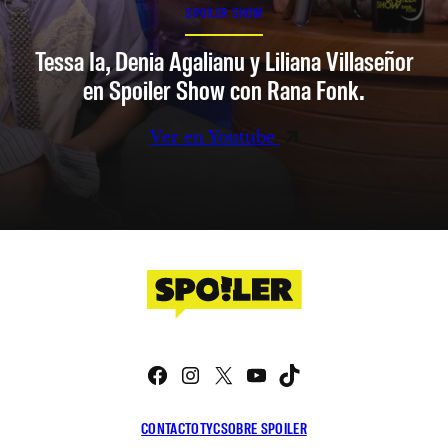
SPOILER SHOW
Tessa Ia, Denia Agalianu y Liliana Villaseñor
en Spoiler Show con Rana Fonk.
Ver en Youtube
Facebook
Instagram
X
YouTube
TikTok
CONTACTO
TYC
SOBRE SPOILER