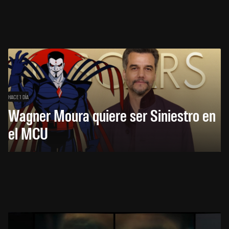
HACE 1 DÍA
Wagner Moura quiere ser Siniestro en
el MCU