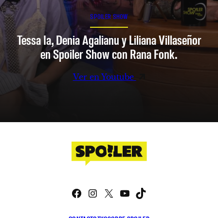
SPOILER SHOW
Tessa Ia, Denia Agalianu y Liliana Villaseñor
en Spoiler Show con Rana Fonk.
Ver en Youtube
Facebook
Instagram
X
YouTube
TikTok