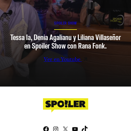
SPOILER SHOW
Tessa Ia, Denia Agalianu y Liliana Villaseñor
en Spoiler Show con Rana Fonk.
Ver en Youtube
Facebook
Instagram
X
YouTube
TikTok