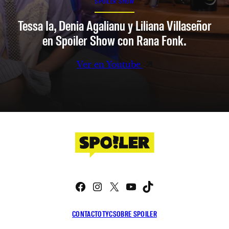
SPOILER SHOW
Tessa Ia, Denia Agalianu y Liliana Villaseñor
en Spoiler Show con Rana Fonk.
Ver en Youtube
Facebook
Instagram
X
YouTube
TikTok
CONTACTO
TYC
SOBRE SPOILER