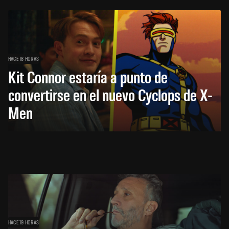
HACE 18 HORAS
Kit Connor estaría a punto de
convertirse en el nuevo Cyclops de X-
Men
HACE 19 HORAS