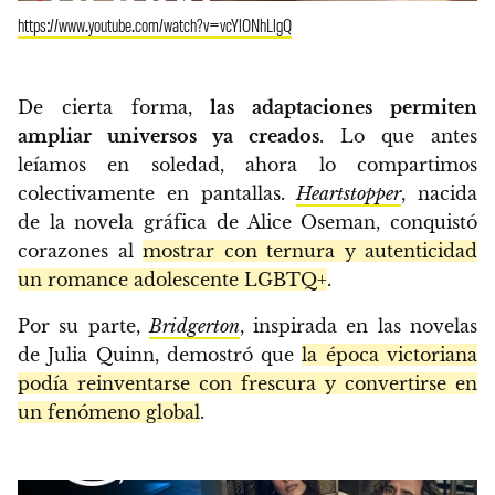
https://www.youtube.com/watch?v=vcYlONhLlgQ
De cierta forma,
las adaptaciones permiten
ampliar universos ya creados
. Lo que antes
leíamos en soledad, ahora lo compartimos
colectivamente en pantallas.
Heartstopper
, nacida
de la novela gráfica de Alice Oseman, conquistó
corazones al
mostrar con ternura y autenticidad
un romance adolescente LGBTQ+
.
Por su parte,
Bridgerton
, inspirada en las novelas
de Julia Quinn, demostró que
la época victoriana
podía reinventarse con frescura y convertirse en
un fenómeno global
.