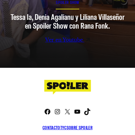
SPOILER SHOW
Tessa Ia, Denia Agalianu y Liliana Villaseñor
en Spoiler Show con Rana Fonk.
Ver en Youtube
Facebook
Instagram
X
YouTube
TikTok
CONTACTO
TYC
SOBRE SPOILER