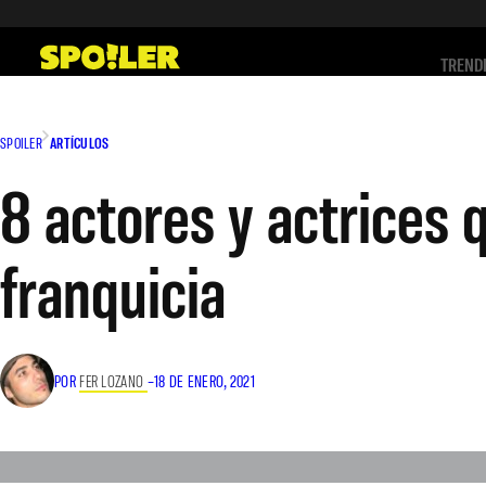
Saltar
al
TREND
contenido
SPOILER
ARTÍCULOS
8 actores y actrices 
franquicia
POR
FER LOZANO
–
18 DE ENERO, 2021