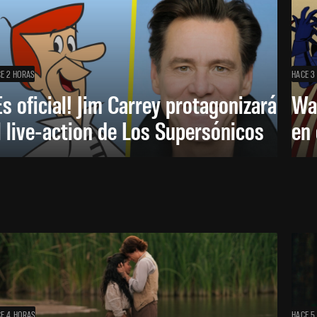
E 2 HORAS
HACE 3
Es oficial! Jim Carrey protagonizará
Wa
l live-action de Los Supersónicos
en
E 4 HORAS
HACE 5