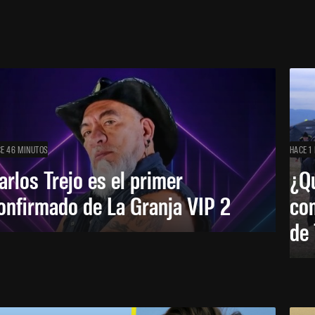
E 46 MINUTOS
HACE 1
arlos Trejo es el primer
¿Qu
onfirmado de La Granja VIP 2
co
de