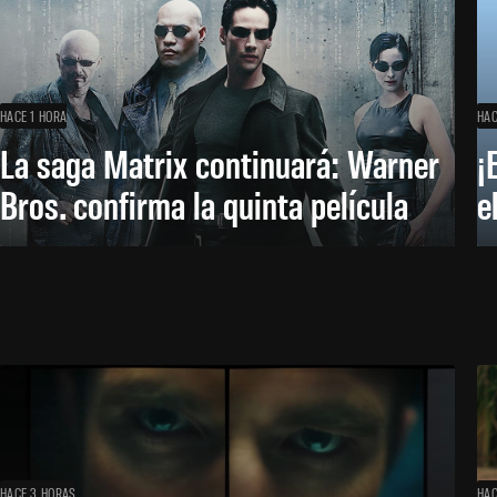
HACE 1 HORA
HAC
La saga Matrix continuará: Warner
¡
Bros. confirma la quinta película
e
HACE 3 HORAS
HAC