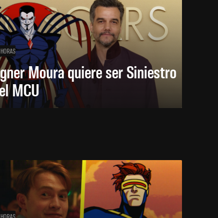
 HORAS
gner Moura quiere ser Siniestro
 el MCU
 HORAS