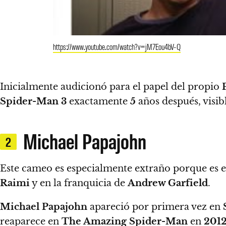
https://www.youtube.com/watch?v=jM7Eou4bV-Q
Inicialmente audicionó para el papel del propio
Spider-Man 3
exactamente
5
años después
, visi
Michael Papajohn
2
Este cameo es especialmente extraño porque es e
Raimi
y en la franquicia de
Andrew Garfield
.
Michael Papajohn
apareció por primera vez en
reaparece en
The Amazing Spider-Man
en
201