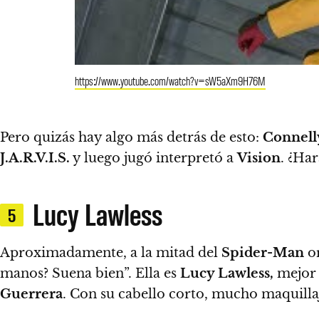
https://www.youtube.com/watch?v=sW5aXm9H76M
Pero quizás hay algo más detrás de esto:
Connell
J.A.R.V.I.S.
y luego jugó interpretó a
Vision
. ¿Ha
Lucy Lawless
5
Aproximadamente, a la mitad del
Spider-Man
or
manos? Suena bien”.
Ella es
Lucy Lawless,
mejor 
Guerrera
.
Con su cabello corto, mucho maquillaj