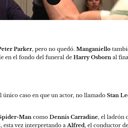
Peter Parker
, pero no quedó.
Manganiello
tambié
ble en el fondo del funeral de
Harry Osborn
al fina
l único caso en que un actor, no llamado
Stan
Le
Spider-Man
como
Dennis Carradine
, el ladrón
2
, esta vez interpretando a
Alfred
, el conductor d