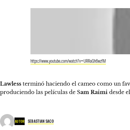
https://www.youtube.com/watch?v=URRaGh6wzfM
Lawless
terminó haciendo el cameo como un fav
produciendo las películas de S
am Raimi
desde el
SEBASTIAN SACO
AUTOR