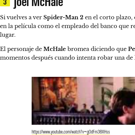
Joel McHale
3
Si vuelves a ver
Spider-Man 2
en el corto plazo, 
en la película como
el empleado del banco que re
lugar.
El personaje de
McHale
bromea diciendo que
Pe
momentos después cuando intenta robar una de l
https://www.youtube.com/watch?v=gOdFm38XHss