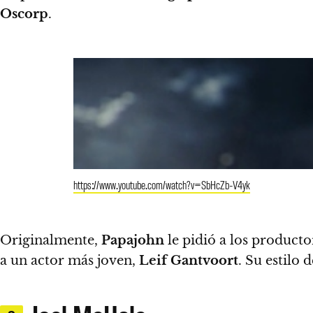
Oscorp
.
https://www.youtube.com/watch?v=SbHcZb-V4yk
Originalmente,
Papajohn
le pidió a los producto
a un actor más joven,
Leif Gantvoort
. Su estilo 