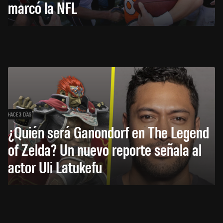
marcó la NFL
HACE 3 DÍAS
¿Quién será Ganondorf en The Legend
of Zelda? Un nuevo reporte señala al
actor Uli Latukefu