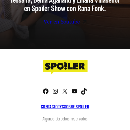
en Spoiler Show con Rana Fonk.
Ver en Youtube
Facebook
Instagram
X
YouTube
TikTok
CONTACTO
TYC
SOBRE SPOILER
Algunos derechos reservados