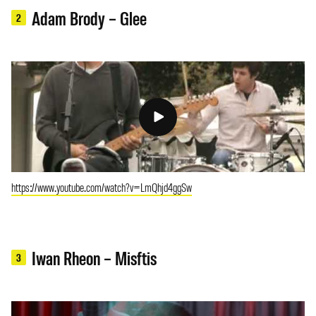
Adam Brody – Glee
2
https://www.youtube.com/watch?v=LmQhjd4ggSw
Iwan Rheon – Misftis
3