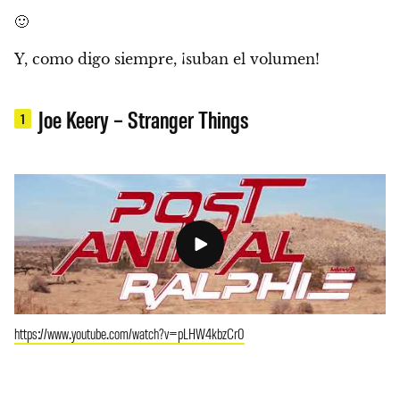
🙂
Y,
como digo siempre, ¡suban el volumen!
Joe Keery – Stranger Things
1
https://www.youtube.com/watch?v=pLHW4kbzCr0