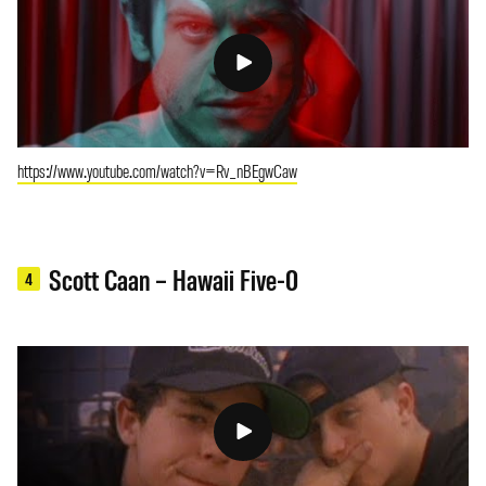
https://www.youtube.com/watch?v=Rv_nBEgwCaw
Scott Caan – Hawaii Five-0
4