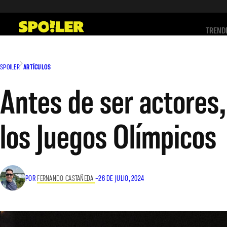
Saltar
al
TREND
contenido
SPOILER
ARTÍCULOS
Antes de ser actores,
los Juegos Olímpicos
POR
FERNANDO CASTAÑEDA
–
26 DE JULIO, 2024