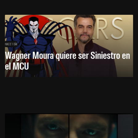
HACE 1 DÍA
Wagner Moura quiere ser Siniestro en
el MCU