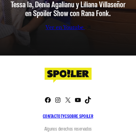
Tessa Ia, Denia Agalianu y Liliana Villaseñor
en Spoiler Show con Rana Fonk.
Ver en Youtube
Facebook
Instagram
X
YouTube
TikTok
CONTACTO
TYC
SOBRE SPOILER
Algunos derechos reservados