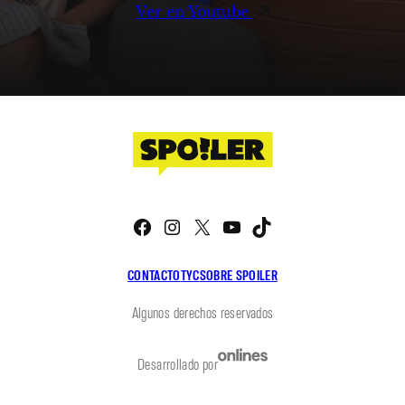
Ver en Youtube
Facebook
Instagram
X
YouTube
TikTok
CONTACTO
TYC
SOBRE SPOILER
Algunos derechos reservados
Desarrollado por