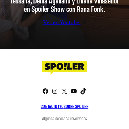
Tessa Ia, Denia Agalianu y Liliana Villaseñor
en Spoiler Show con Rana Fonk.
Ver en Youtube
Facebook
Instagram
X
YouTube
TikTok
CONTACTO
TYC
SOBRE SPOILER
Algunos derechos reservados