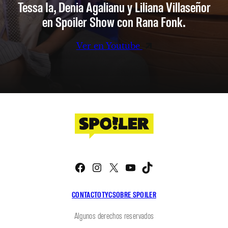
Tessa Ia, Denia Agalianu y Liliana Villaseñor
en Spoiler Show con Rana Fonk.
Ver en Youtube
Facebook
Instagram
X
YouTube
TikTok
CONTACTO
TYC
SOBRE SPOILER
Algunos derechos reservados