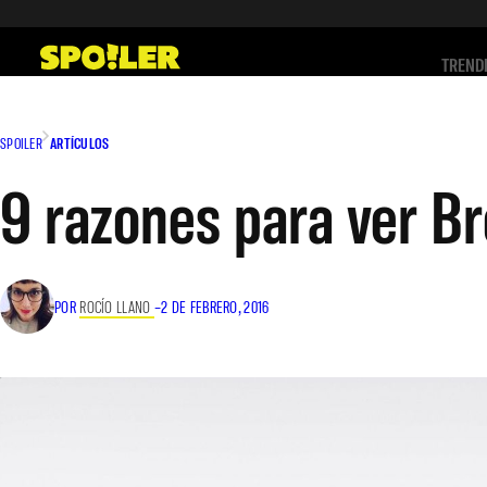
Saltar
al
TREND
contenido
SPOILER
ARTÍCULOS
9 razones para ver B
POR
ROCÍO LLANO
–
2 DE FEBRERO, 2016