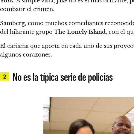
York
. A simple vista, Jake no es el más brillante
combatir el crimen.
Samberg, como muchos comediantes reconocidos, 
del hilarante grupo
The Lonely Island
, con el q
El carisma que aporta en cada uno de sus proyec
algunos corazones.
No es la típica serie de policías
2