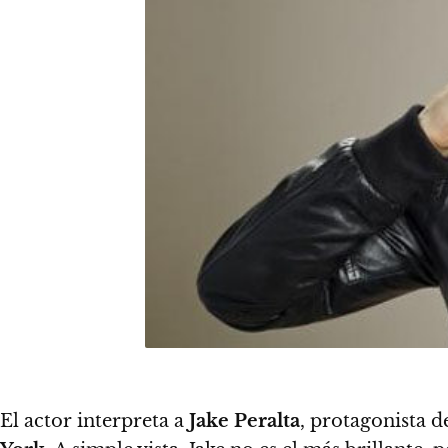
El actor interpreta a
Jake Peralta
, protagonista d