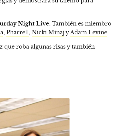
ergías y demostrará su talento para
turday Night Live
.
También es miembro
ga
,
Pharrell
,
Nicki Minaj
y
Adam Levine
.
vez que roba algunas risas y también