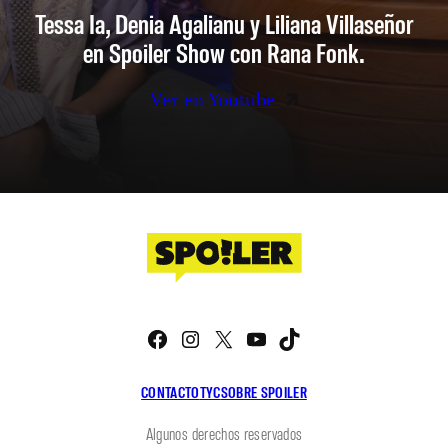
Tessa Ia, Denia Agalianu y Liliana Villaseñor
en Spoiler Show con Rana Fonk.
Ver en Youtube
Facebook
Instagram
X
YouTube
TikTok
CONTACTO
TYC
SOBRE SPOILER
Algunos derechos reservados