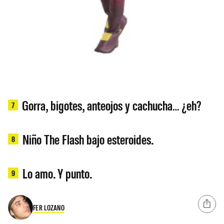
Gorra, bigotes, anteojos y cachucha… ¿eh?
7
Niño The Flash bajo esteroides.
8
Lo amo. Y punto.
9
FER LOZANO