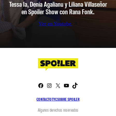
Tessa Ia, Denia Agalianu y Liliana Villaseñor
en Spoiler Show con Rana Fonk.
Ver en Youtube
Facebook
Instagram
X
YouTube
TikTok
CONTACTO
TYC
SOBRE SPOILER
Algunos derechos reservados