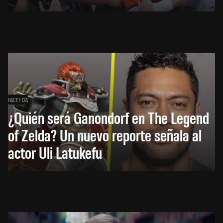
HACE 1 DÍA
¿Quién será Ganondorf en The Legend
of Zelda? Un nuevo reporte señala al
actor Uli Latukefu