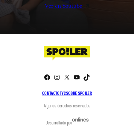
Ver en Youtube
Facebook
Instagram
X
YouTube
TikTok
CONTACTO
TYC
SOBRE SPOILER
Algunos derechos reservados
Desarrollado por