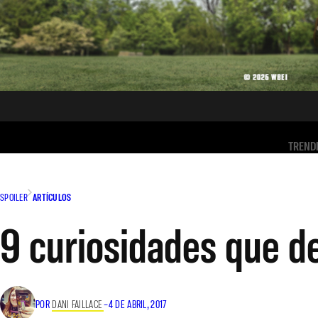
TREND
SPOILER
ARTÍCULOS
9 curiosidades que de
POR
DANI FAILLACE
–
4 DE ABRIL, 2017