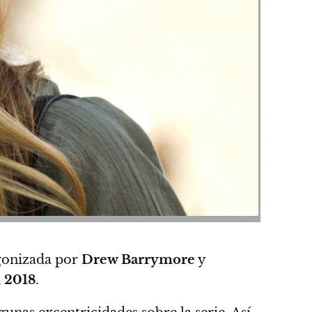
agonizada por
Drew Barrymore
y
n
2018
.