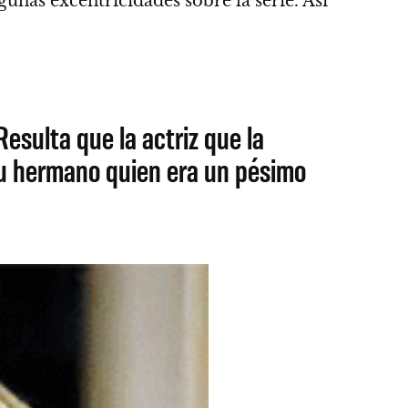
gunas excentricidades sobre la serie.
Así
esulta que la actriz que la
 su hermano quien era un pésimo