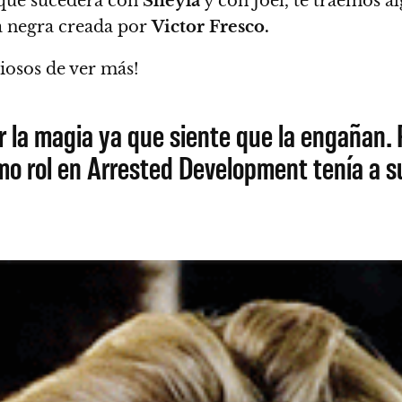
que sucederá con
Sheyla
y con Joel, te traemos al
a negra creada por
Victor Fresco.
iosos de ver más!
r la magia ya que siente que la engañan. R
timo rol en Arrested Development tenía a