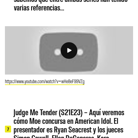
varias referencias…
https://www.youtube.com/watch?v=wHe8eF99VZg
Judge Me Tender (S21E23) – Aquí veremos
cómo Moe concursa en American Idol. El
presentador es Ryan Seacrest y los jueces
7
Simon Cowell, Ellen DeGeneres, Kara