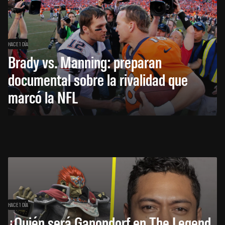
HACE 1 DÍA
Brady vs. Manning: preparan
documental sobre la rivalidad que
marcó la NFL
HACE 1 DÍA
¿Quién será Ganondorf en The Legend