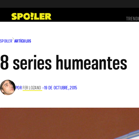
Saltar
al
TREND
contenido
SPOILER
ARTÍCULOS
8 series humeantes
POR
FER LOZANO
–
19 DE OCTUBRE, 2015