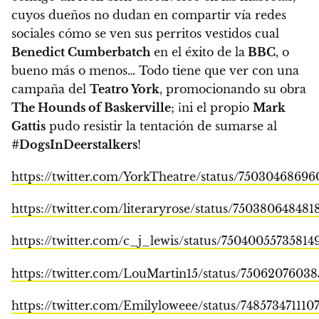
cuyos dueños no dudan en compartir vía redes
sociales cómo se ven sus perritos vestidos cual
Benedict Cumberbatch
en el éxito de la
BBC
, o
bueno más o menos…
Todo tiene que ver con una
campaña del
Teatro York
, promocionando su obra
The Hounds of Baskerville
; ¡ni el propio
Mark
Gattis
pudo resistir la tentación de sumarse al
#DogsInDeerstalkers
!
https://twitter.com/YorkTheatre/status/7503046869
https://twitter.com/literaryrose/status/75038064848
https://twitter.com/c_j_lewis/status/75040055735814
https://twitter.com/LouMartin15/status/7506207603
https://twitter.com/Emilyloweee/status/748573471110