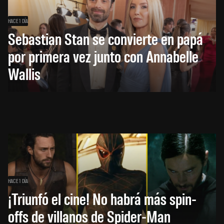
HACE 1 DÍA
Sebastian Stan se convierte en papá
por primera vez junto con Annabelle
Wallis
HACE 1 DÍA
¡Triunfó el cine! No habrá más spin-
offs de villanos de Spider-Man