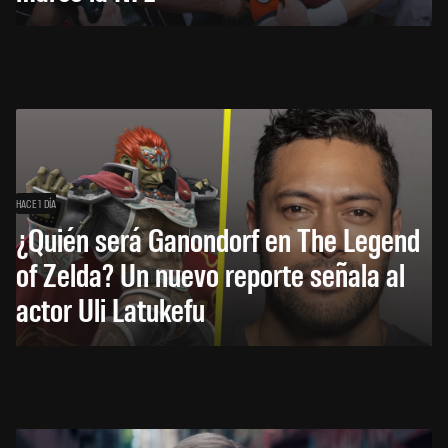
HACE 1 DÍA
¿Quién será Ganondorf en The Legend
of Zelda? Un nuevo reporte señala al
actor Uli Latukefu