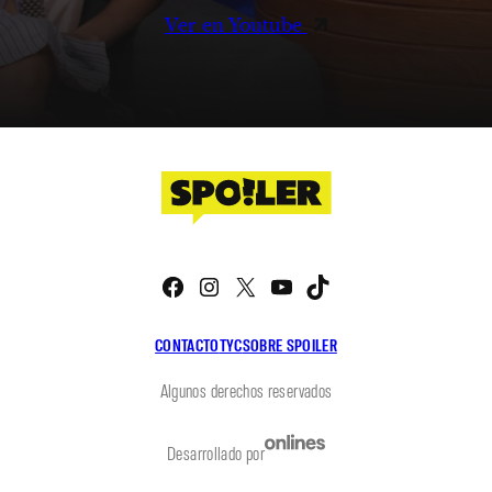
Ver en Youtube
Facebook
Instagram
X
YouTube
TikTok
CONTACTO
TYC
SOBRE SPOILER
Algunos derechos reservados
Desarrollado por