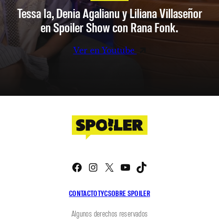
Tessa Ia, Denia Agalianu y Liliana Villaseñor
en Spoiler Show con Rana Fonk.
Ver en Youtube
Facebook
Instagram
X
YouTube
TikTok
CONTACTO
TYC
SOBRE SPOILER
Algunos derechos reservados