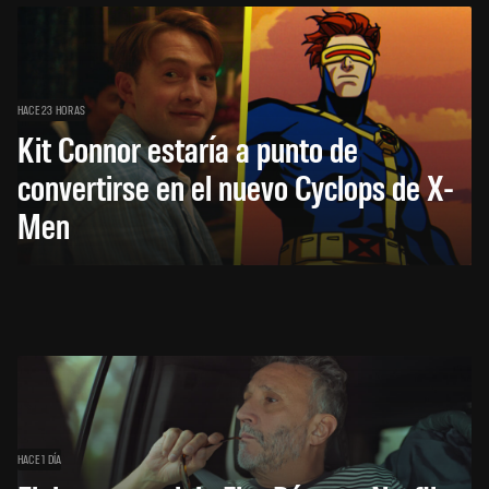
HACE 23 HORAS
Kit Connor estaría a punto de
convertirse en el nuevo Cyclops de X-
Men
HACE 1 DÍA