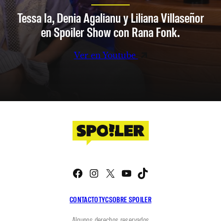
Tessa Ia, Denia Agalianu y Liliana Villaseñor
en Spoiler Show con Rana Fonk.
Ver en Youtube
Facebook
Instagram
X
YouTube
TikTok
CONTACTO
TYC
SOBRE SPOILER
Algunos derechos reservados