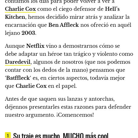
contamos los días para poder volver a ver a
Charlie Cox
como el ciego defensor de
Hell’s
Kitchen
,
hemos decidido mirar atrás y analizar la
encarnación que
Ben Affleck
nos ofreció en aquél
lejano
2003
.
Aunque
Netflix
vino a demostrarnos cómo se
debe adaptar un héroe tan trágico y violento como
Daredevil
,
algunos de nosotros
(que nos podemos
contar con los dedos de la mano)
pensamos que
‘
Batffleck
‘ es, en ciertos aspectos, todavía mejor
que
Charlie Cox
en el papel.
Antes de que saquen sus lanzas y antorchas,
déjennos presentarles estas razones para defender
nuestro argumento. ¡Comencemos!
Su traje es mucho, MUCHO más cool
1