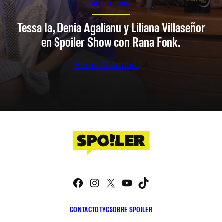
SPOILER SHOW
Tessa Ia, Denia Agalianu y Liliana Villaseñor
en Spoiler Show con Rana Fonk.
Ver en Youtube
Facebook
Instagram
X
YouTube
TikTok
CONTACTO
TYC
SOBRE SPOILER