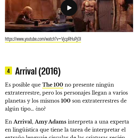
https://www.youtube.com/watch?v=VjcpRHuPjOI
Arrival (2016)
4
Es posible que
The 100
no presente ningún
extraterrestre, pero los personajes llegan a varios
planetas y los mismos
100
son extraterrestres de
algún tipo… ¿no?
En
Arrival
,
Amy Adams
interpreta a una experta
en lingüística que tiene la tarea de interpretar el
extraño lenguaje circular de las criaturas recién