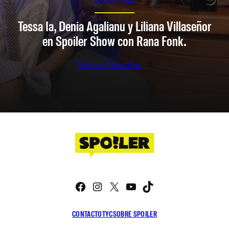
SPOILER SHOW
Tessa Ia, Denia Agalianu y Liliana Villaseñor
en Spoiler Show con Rana Fonk.
Ver en Youtube
Facebook
Instagram
X
YouTube
TikTok
CONTACTO
TYC
SOBRE SPOILER